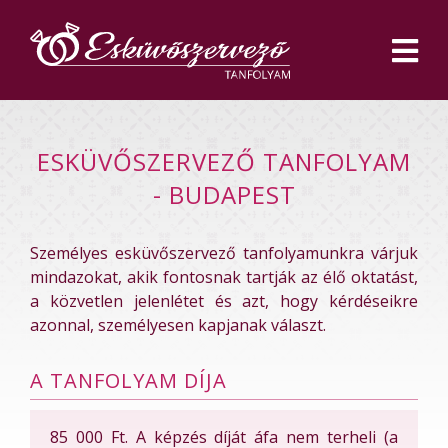
TANFOLYAMRÓL
ÁRAK,
INFORMÁCIÓK
SZEMÉLYES
TANFOLYAM
ESKÜVŐSZERVEZŐ TANFOLYAM
ONLINE
TANFOLYAM
- BUDAPEST
INGYENES ONLINE
PRÓBAÓRA
HALLGATÓI
VÉLEMÉNYEK
Személyes esküvőszervező tanfolyamunkra várjuk
mindazokat, akik fontosnak tartják az élő oktatást,
OKTATÓINK
a közvetlen jelenlétet és azt, hogy kérdéseikre
azonnal, személyesen kapjanak választ.
KAPCSOLAT
REGISZTRÁCIÓ
A TANFOLYAM DÍJA
85 000 Ft. A képzés díját áfa nem terheli (a