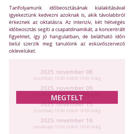
Tanfolyamunk időbeosztásának kialakításával
igyekeztünk kedvezni azoknak is, akik távolabbról
érkeznek az oktatásra. Az intenzív, két hétvégés
időbeosztás segíti a csapatdinamikát, a koncentrált
figyelmet, így jó hangulatban, de belátható időn
belül szerzik meg tanulóink az esküvőszervező
oklevelüket.
2025. november 08.
(szombat) 10:00 órától 19:00 óráig
2025. november 09.
(vasárnap) 10:00 órától 19:00 óráig
2025. november 15.
(szombat) 10:00 órától 19:00 óráig
2025. november 16.
(vasárnap) 10:00 órától 19:00 óráig